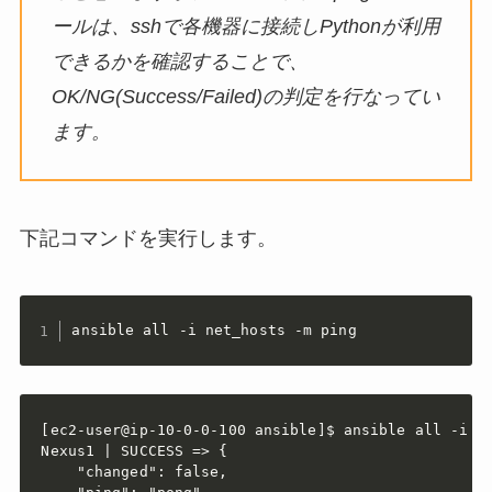
ールは、sshで各機器に接続しPythonが利用
できるかを確認することで、
OK/NG(Success/Failed)の判定を行なってい
ます。
下記コマンドを実行します。
ansible all -i net_hosts -m ping
[ec2-user@ip-10-0-0-100 ansible]$ ansible all -i ne
Nexus1 | SUCCESS => {

    "changed": false, 
