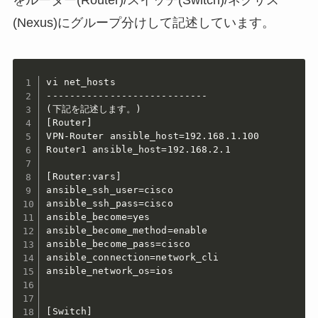
(Nexus)にグループ分けして記述しています。
vi net_hosts

----------------------------

(下記を記述します。)

[Router]

VPN-Router ansible_host=192.168.1.100

Router1 ansible_host=192.168.2.1

[Router:vars]

ansible_ssh_user=cisco

ansible_ssh_pass=cisco

ansible_become=yes

ansible_become_method=enable

ansible_become_pass=cisco

ansible_connection=network_cli

ansible_network_os=ios

[Switch]
