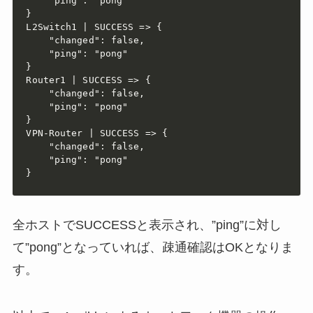
    "ping": "pong"

}

L2Switch1 | SUCCESS => {

    "changed": false, 

    "ping": "pong"

}

Router1 | SUCCESS => {

    "changed": false, 

    "ping": "pong"

}

VPN-Router | SUCCESS => {

    "changed": false, 

    "ping": "pong"

}
全ホストでSUCCESSと表示され、”ping”に対し
て”pong”となっていれば、疎通確認はOKとなりま
す。