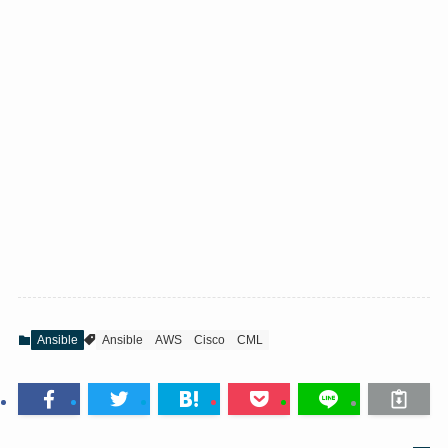
Ansible
Ansible
AWS
Cisco
CML