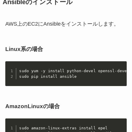
Ansibleのインストール
AWS上のEC2にAnsibleをインストールします。
Linux系の場合
sudo yum -y install python-devel openssl-devel g
sudo pip install ansible
AmazonLinuxの場合
sudo amazon-linux-extras install epel
