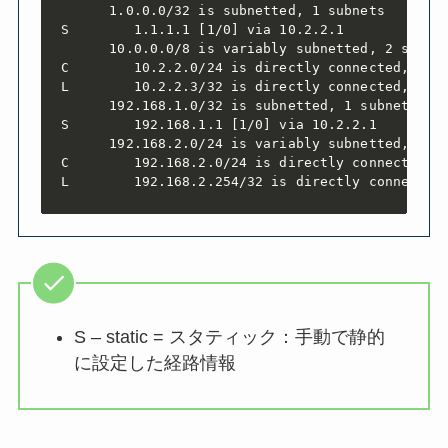
      1.0.0.0/32 is subnetted, 1 subnets

S        1.1.1.1 [1/0] via 10.2.2.1

      10.0.0.0/8 is variably subnetted, 2 subnet
C        10.2.2.0/24 is directly connected, Giga
L        10.2.2.3/32 is directly connected, Giga
      192.168.1.0/32 is subnetted, 1 subnets

S        192.168.1.1 [1/0] via 10.2.2.1

      192.168.2.0/24 is variably subnetted, 2 su
C        192.168.2.0/24 is directly connected, G
L        192.168.2.254/32 is directly connected
S – static = スタティック：手動で静的
に設定した経路情報