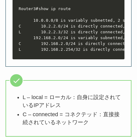
Router3#show ip route

      10.0.0.0/8 is variably subnetted, 2 subnet
C        10.2.2.0/24 is directly connected, Giga
L        10.2.2.3/32 is directly connected, Giga
      192.168.2.0/24 is variably subnetted, 2 su
C        192.168.2.0/24 is directly connected, G
L        192.168.2.254/32 is directly connected
L – local = ローカル：自身に設定されて
いるIPアドレス
C – connected = コネクテッド：直接接
続されているネットワーク