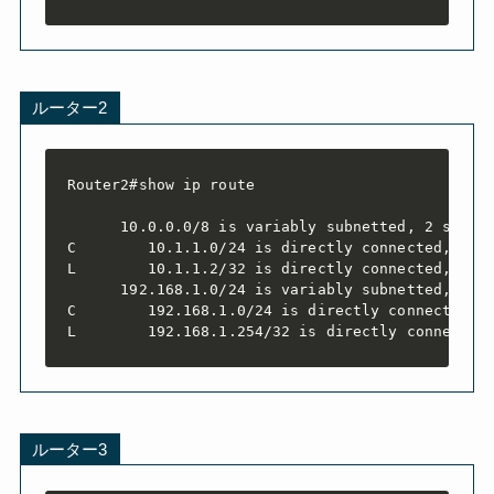
ルーター2
Router2#show ip route

      10.0.0.0/8 is variably subnetted, 2 subnet
C        10.1.1.0/24 is directly connected, Giga
L        10.1.1.2/32 is directly connected, Giga
      192.168.1.0/24 is variably subnetted, 2 su
C        192.168.1.0/24 is directly connected, G
L        192.168.1.254/32 is directly connected
ルーター3