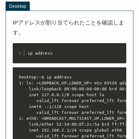
Desktop
IPアドレスが割り当てられたことを確認しま
す。
ip address
Desktop:~$ ip address

1: lo: <LOOPBACK,UP,LOWER_UP> mtu 65536 qdisc no
    link/loopback 00:00:00:00:00:00 brd 00:00:00
    inet 127.0.0.1/8 scope host lo

       valid_lft forever preferred_lft forever

    inet6 ::1/128 scope host

       valid_lft forever preferred_lft forever

2: eth0: <BROADCAST,MULTICAST,UP,LOWER_UP> mtu 1
    link/ether 52:54:00:0f:2c:5a brd ff:ff:ff:ff
    inet 192.168.2.1/24 scope global eth0

       valid_lft forever preferred_lft forever
