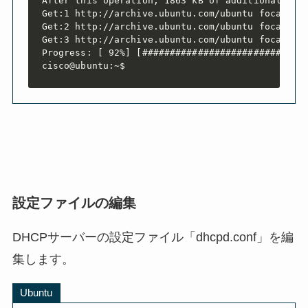
After this operation, 1863 kB of additional disk
Get:1 http://archive.ubuntu.com/ubuntu focal-upd
Get:2 http://archive.ubuntu.com/ubuntu focal-upd
Get:3 http://archive.ubuntu.com/ubuntu focal/mai
Progress: [ 92%] [##############################
設定ファイルの編集
DHCPサーバーの設定ファイル「dhcpd.conf」を編
集します。
Ubuntu