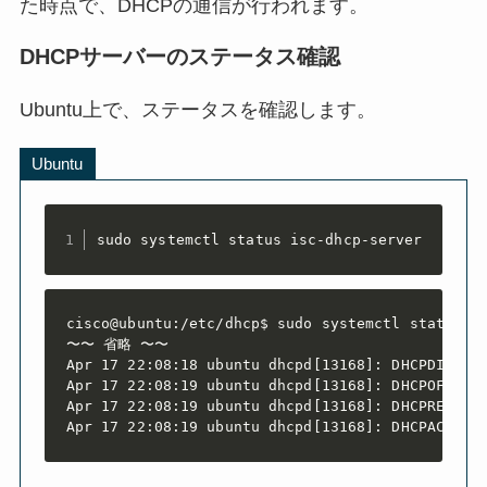
た時点で、DHCPの通信が行われます。
DHCPサーバーのステータス確認
Ubuntu上で、ステータスを確認します。
Ubuntu
sudo systemctl status isc-dhcp-server
cisco@ubuntu:/etc/dhcp$ sudo systemctl status is
〜〜 省略 〜〜

Apr 17 22:08:18 ubuntu dhcpd[13168]: DHCPDISCOVE
Apr 17 22:08:19 ubuntu dhcpd[13168]: DHCPOFFER o
Apr 17 22:08:19 ubuntu dhcpd[13168]: DHCPREQUEST
Apr 17 22:08:19 ubuntu dhcpd[13168]: DHCPACK on