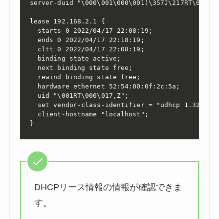
server-duid "\000\001\000\001)\357J\217RT\000\03
lease 192.168.2.1 {

  starts 0 2022/04/17 22:08:19;

  ends 0 2022/04/17 22:18:19;

  cltt 0 2022/04/17 22:08:19;

  binding state active;

  next binding state free;

  rewind binding state free;

  hardware ethernet 52:54:00:0f:2c:5a;

  uid "\001RT\000\017,Z";

  set vendor-class-identifier = "udhcp 1.32.1";

  client-hostname "localhost";

}
DHCPリース情報の情報が確認できま
す。