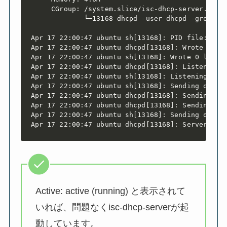
     CGroup: /system.slice/isc-dhcp-server.servi
             └─13168 dhcpd -user dhcpd -group dh
Apr 17 22:00:47 ubuntu sh[13168]: PID file: /run
Apr 17 22:00:47 ubuntu dhcpd[13168]: Wrote 0 lea
Apr 17 22:00:47 ubuntu sh[13168]: Wrote 0 leases
Apr 17 22:00:47 ubuntu dhcpd[13168]: Listening o
Apr 17 22:00:47 ubuntu sh[13168]: Listening on L
Apr 17 22:00:47 ubuntu sh[13168]: Sending on   L
Apr 17 22:00:47 ubuntu dhcpd[13168]: Sending on 
Apr 17 22:00:47 ubuntu dhcpd[13168]: Sending on 
Apr 17 22:00:47 ubuntu sh[13168]: Sending on   S
Apr 17 22:00:47 ubuntu dhcpd[13168]: Server sta
Active: active (running) と表示されて
いれば、問題なくisc-dhcp-serverが起
動しています。