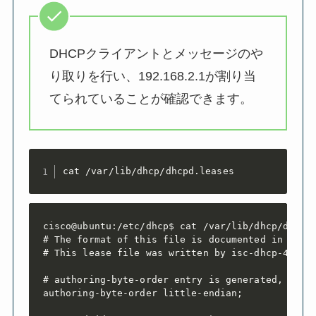
DHCPクライアントとメッセージのや
り取りを行い、192.168.2.1が割り当
てられていることが確認できます。
cat /var/lib/dhcp/dhcpd.leases
cisco@ubuntu:/etc/dhcp$ cat /var/lib/dhcp/dhcpd.
# The format of this file is documented in the d
# This lease file was written by isc-dhcp-4.4.1

# authoring-byte-order entry is generated, DO NO
authoring-byte-order little-endian;
