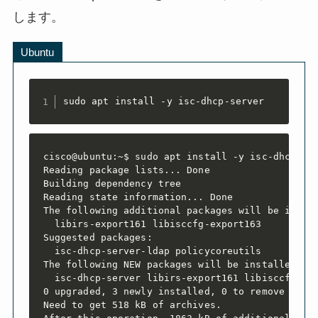
します。
Ubuntu
sudo apt install -y isc-dhcp-server
cisco@ubuntu:~$ sudo apt install -y isc-dhcp-ser
Reading package lists... Done

Building dependency tree

Reading state information... Done

The following additional packages will be instal
  libirs-export161 libisccfg-export163

Suggested packages:

  isc-dhcp-server-ldap policycoreutils

The following NEW packages will be installed:

  isc-dhcp-server libirs-export161 libisccfg-exp
0 upgraded, 3 newly installed, 0 to remove and 0
Need to get 518 kB of archives.
