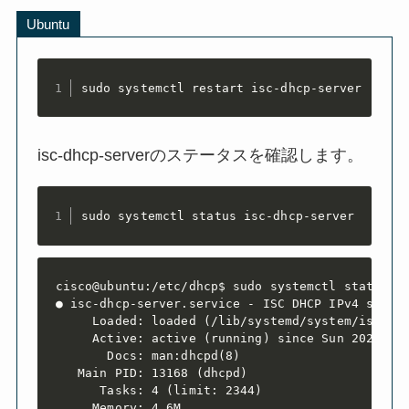
Ubuntu
sudo systemctl restart isc-dhcp-server
isc-dhcp-serverのステータスを確認します。
sudo systemctl status isc-dhcp-server
cisco@ubuntu:/etc/dhcp$ sudo systemctl status is
● isc-dhcp-server.service - ISC DHCP IPv4 server
     Loaded: loaded (/lib/systemd/system/isc-dhc
     Active: active (running) since Sun 2022-04-
       Docs: man:dhcpd(8)

   Main PID: 13168 (dhcpd)

      Tasks: 4 (limit: 2344)

     Memory: 4.6M
