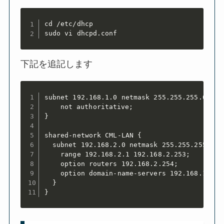
cd /etc/dhcp

sudo vi dhcpd.conf
下記を追記します
subnet 192.168.1.0 netmask 255.255.255.0 {	

	not authoritative;

}

shared-network CML-LAN {

  subnet 192.168.2.0 netmask 255.255.255.0 {

    range 192.168.2.1 192.168.2.253;

    option routers 192.168.2.254;

    option domain-name-servers 192.168.1.1;

  }    

}