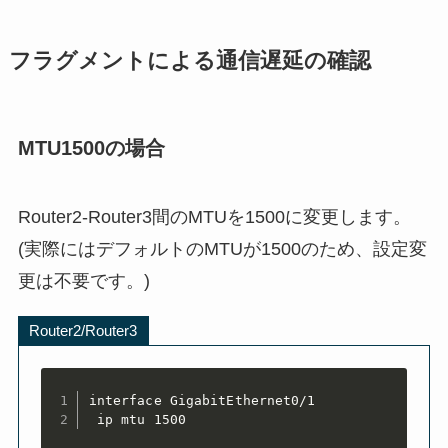
 no shut

 ip address 192.168.3.4 255.255.255.0

 no shut

ip route 0.0.0.0 0.0.0.0 192.168.2.2
フラグメントによる通信遅延の確認
ip route 0.0.0.0 0.0.0.0 192.168.3.3
MTU1500の場合
Router2-Router3間のMTUを1500に変更します。
(実際にはデフォルトのMTUが1500のため、設定変
更は不要です。)
Router2/Router3
interface GigabitEthernet0/1

 ip mtu 1500