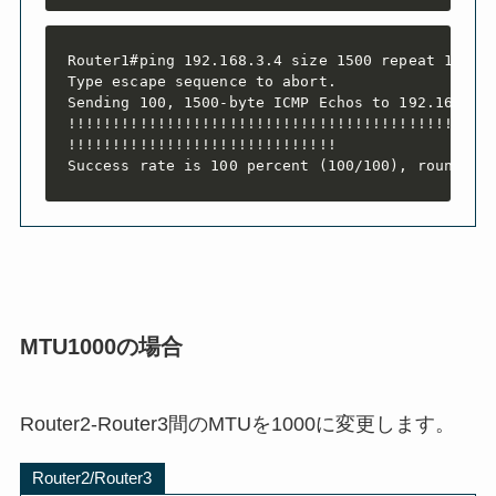
Router1#ping 192.168.3.4 size 1500 repeat 100

Type escape sequence to abort.

Sending 100, 1500-byte ICMP Echos to 192.168.3.4
!!!!!!!!!!!!!!!!!!!!!!!!!!!!!!!!!!!!!!!!!!!!!!!!
!!!!!!!!!!!!!!!!!!!!!!!!!!!!!!

Success rate is 100 percent (100/100), round-tr
MTU1000の場合
Router2-Router3間のMTUを1000に変更します。
Router2/Router3