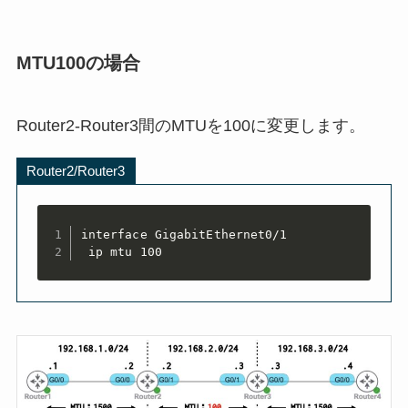
MTU100の場合
Router2-Router3間のMTUを100に変更します。
Router2/Router3
interface GigabitEthernet0/1

 ip mtu 100