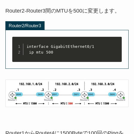
Router2-Router3間のMTUを500に変更します。
Router2/Router3
interface GigabitEthernet0/1

 ip mtu 500
Router1からRouter4に1500Byteで100回のPingを