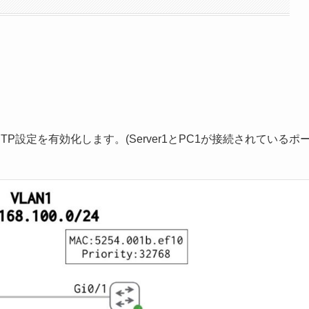
P設定を有効化します。(Server1とPC1が接続されているポ