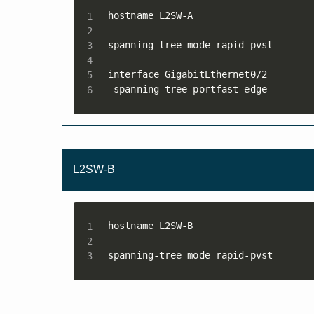
hostname L2SW-A

spanning-tree mode rapid-pvst

interface GigabitEthernet0/2

 spanning-tree portfast edge
L2SW-B
hostname L2SW-B

spanning-tree mode rapid-pvst