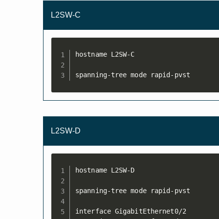
L2SW-C
hostname L2SW-C

spanning-tree mode rapid-pvst
L2SW-D
hostname L2SW-D

spanning-tree mode rapid-pvst

interface GigabitEthernet0/2
