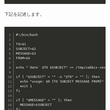
下記を記述します。
#!/bin/bash

TO=$1

SUBJECT=$2

MESSAGE=$3

FROM=$4

echo "`date` $TO $SUBJECT" >> /tmp/zabbix-ses.lo
if [ "$SUBJECT" = "" -o "$TO" = "" ]; then

  echo "usage: $0 {TO SUBJECT MESSAGE FROM}"

  exit 1

fi

if [ "$MESSAGE" = "" ]; then

  MESSAGE=$SUBJECT

fi
