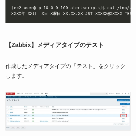
[ec2-user@ip-10-0-0-100 alertscripts]$ cat /tmp/zab
XXXX年 XX月  X日 X曜日 XX:XX:XX JST XXXXX@XXXXX TEST 
【Zabbix】メディアタイプのテスト
作成したメディアタイプの「テスト」をクリック
します。